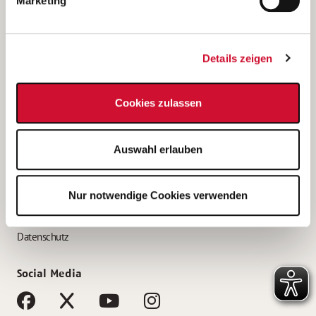
Marketing
Bewerbungstipps
Bewerbung als Altenpfleger*in
Details zeigen
Bewerbung als Krankenpfleger*in
Bewerbung als Altenpflegehelfer*in
Cookies zulassen
Bewerbung als Erzieher*in
Service
Auswahl erlauben
AWO Gliederungen nach Bundesland
Stellenangebote nach Bundesländern
Nur notwendige Cookies verwenden
Sitemap
Impressum
Datenschutz
Social Media