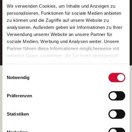
Wir verwenden Cookies, um Inhalte und Anzeigen zu
Neue Stellen per E-Mail.
personalisieren, Funktionen für soziale Medien anbieten
zu können und die Zugriffe auf unsere Website zu
Ein kostenloser Service von AWO
analysieren. Außerdem geben wir Informationen zu Ihrer
Jobs.
Verwendung unserer Website an unsere Partner für
soziale Medien, Werbung und Analysen weiter. Unsere
E-Mail-Adresse eintragen
Partner führen diese Informationen möglicherweise mit
weiteren Daten zusammen, die Sie ihnen bereitgestellt
haben oder die sie im Rahmen Ihrer Nutzung der Dienste
gesammelt haben.
Einwilligungsauswahl
Wenn Sie auf „Cookies zulassen“ klicken, so stimmen
Betreiber der Webseite
Notwendig
Sie der Speicherung sämtlicher Cookies zu. Sie können
Garitz Bewirtschaftungsbetriebe GmbH
Ihre Einwilligung selbstverständlich jederzeit widerrufen,
Kantstraße 45a
Präferenzen
indem Sie die Cookie-Einstellungen aufrufen und diese
97074 Würzburg
abändern. Weitere Informationen finden Sie in
(Ein Tochterunternehmen des AWO Bezirksverbandes Unterfranken
unserer
Datenschutzerklärung
.
Statistiken
e.V.)
Bitte senden Sie an diese Anschrift keine Bewerbungen.