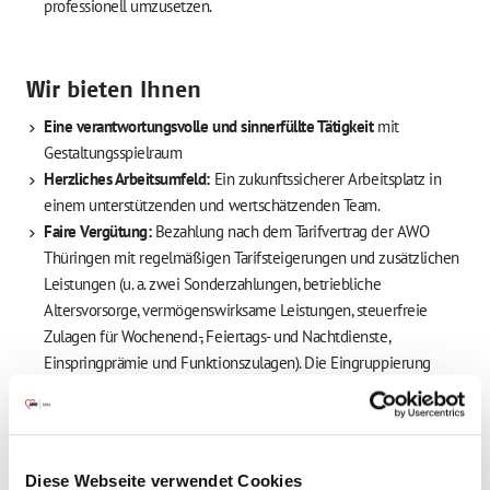
professionell umzusetzen.
Wir bieten Ihnen
Eine verantwortungsvolle und sinnerfüllte Tätigkeit
mit
Gestaltungsspielraum
Herzliches Arbeitsumfeld:
Ein zukunftssicherer Arbeitsplatz in
einem unterstützenden und wertschätzenden Team.
Faire Vergütung:
Bezahlung nach dem Tarifvertrag der AWO
Thüringen mit regelmäßigen Tarifsteigerungen und zusätzlichen
Leistungen (u. a. zwei Sonderzahlungen, betriebliche
Altersvorsorge, vermögenswirksame Leistungen, steuerfreie
Zulagen für Wochenend-, Feiertags- und Nachtdienste,
Einspringprämie und Funktionszulagen). Die Eingruppierung
erfolgt in die Entgeltgruppe P7.
Work-Life-Balance:
30 Tage Urlaub und 2 zusätzliche
Regenerationstage, flexible Arbeitszeiten und kostenfreie
Mitarbeiterberatung zur Vereinbarkeit von Beruf und
Diese Webseite verwendet Cookies