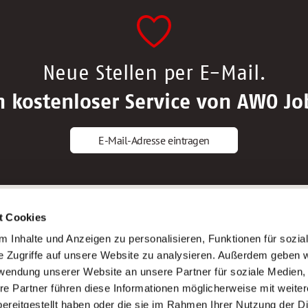
Neue Stellen per E-Mail.
n kostenloser Service von AWO Jo
E-Mail-Adresse eintragen
gstipps
Service
t Cookies
ls Altenpfleger*in
AWO Gliederungen nach Bundeslan
 Inhalte und Anzeigen zu personalisieren, Funktionen für sozia
ls Krankenpfleger*in
Stellenangebote nach Bundeslände
e Zugriffe auf unsere Website zu analysieren. Außerdem geben w
ls Altenpflegehelfer*in
Sitemap
rwendung unserer Website an unsere Partner für soziale Medien
ls Erzieher*in
Impressum
re Partner führen diese Informationen möglicherweise mit weite
Datenschutz
ereitgestellt haben oder die sie im Rahmen Ihrer Nutzung der D