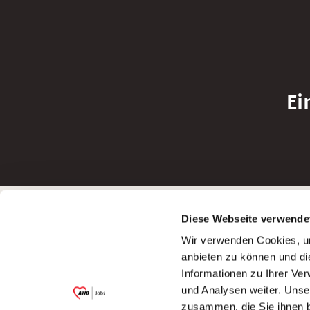
Ei
Betreiber der Webseite
Bewerbun
Diese Webseite verwende
Garitz Bewirtschaftungsbetriebe GmbH
Bewerbung a
Wir verwenden Cookies, um
Kantstraße 45a
Bewerbung a
anbieten zu können und di
97074 Würzburg
Bewerbung a
Informationen zu Ihrer Ve
(Ein Tochterunternehmen des AWO
Bewerbung a
und Analysen weiter. Unse
Bezirksverbandes Unterfranken e.V.)
zusammen, die Sie ihnen b