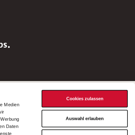
bs.
Social Media
Cookies zulassen
d
le Medien
rn
ir
Bei Fragen zu einer Stellenausschreibung
Auswahl erlauben
, Werbung
wenden Sie sich bitte an die*den in der
ren Daten
Stellenausschreibung genannte*n
ienste