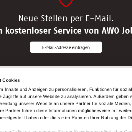
Neue Stellen per E-Mail.
n kostenloser Service von AWO Jo
E-Mail-Adresse eintragen
gstipps
Service
t Cookies
ls Altenpfleger*in
AWO Gliederungen nach Bundeslan
 Inhalte und Anzeigen zu personalisieren, Funktionen für sozia
ls Krankenpfleger*in
Stellenangebote nach Bundeslände
e Zugriffe auf unsere Website zu analysieren. Außerdem geben w
ls Altenpflegehelfer*in
Sitemap
rwendung unserer Website an unsere Partner für soziale Medien
ls Erzieher*in
Impressum
re Partner führen diese Informationen möglicherweise mit weite
Datenschutz
ereitgestellt haben oder die sie im Rahmen Ihrer Nutzung der D
assen“ klicken, so stimmen Sie der Speicherung sämtlicher Coo