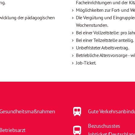
ng.
Facheinrichtungen und der Kit
Möglichkeiten zur Fort- und We
twicklung der pädagogischen
Die Vergütung und Eingruppier
Wochenstunden.
Bei einer Vollzeitstelle: pro Ja
Bei einer Teilzeitstelle anteilig.
Unbefristeter Arbeitsvertrag.
Betriebliche Altersvorsorge - 
Job-Ticket.
Gesundheitsmaßnahmen
Gute Verkehrsanbind
Bezuschusstes
Betriebsarzt
Jobticket/Deutschlan