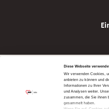
Ei
Betreiber der Webseite
Bewerbun
Diese Webseite verwende
Garitz Bewirtschaftungsbetriebe GmbH
Bewerbung a
Wir verwenden Cookies, um
Kantstraße 45a
Bewerbung a
anbieten zu können und di
97074 Würzburg
Bewerbung a
Informationen zu Ihrer Ve
(Ein Tochterunternehmen des AWO
Bewerbung a
und Analysen weiter. Unse
Bezirksverbandes Unterfranken e.V.)
zusammen, die Sie ihnen b
Bitte senden Sie an diese Anschrift keine
gesammelt haben.
Bewerbungen.
Wenn Sie auf „Cookies zul