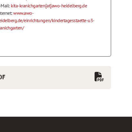
-Mail:
kita-kranichgarten[at]awo-heidelberg.de
nternet:
www.awo-
eidelberg.de/einrichtungen/kindertagesstaette-u3-
ranichgarten/
DF