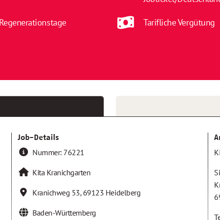
Regenerationstage
Tarifliche Vergütung
Job-Details
A
Nummer:
76221
K
Kita Kranichgarten
S
K
Kranichweg 53
,
69123
Heidelberg
6
Baden-Württemberg
T