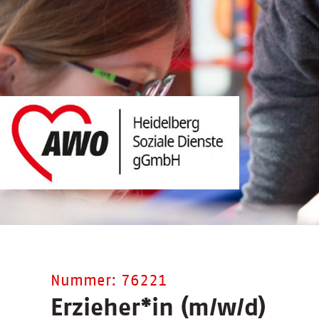
Nummer: 76221
Erzieher
*
in (m/w/d)