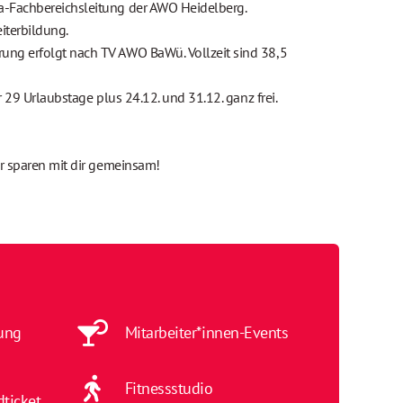
a-Fachbereichsleitung der AWO Heidelberg.
iterbildung.
ung erfolgt nach TV AWO BaWü. Vollzeit sind 38,5
hr 29 Urlaubstage plus 24.12. und 31.12. ganz frei.
wir sparen mit dir gemeinsam!
ung
Mitarbeiter*innen-Events
Fitnessstudio
dticket