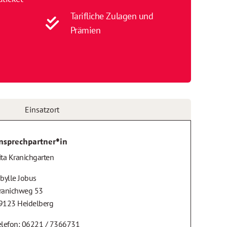
Tarifliche Zulagen und
Prämien
Einsatzort
nsprechpartner*in
ita Kranichgarten
ibylle Jobus
ranichweg 53
9123 Heidelberg
elefon: 06221 / 7366731