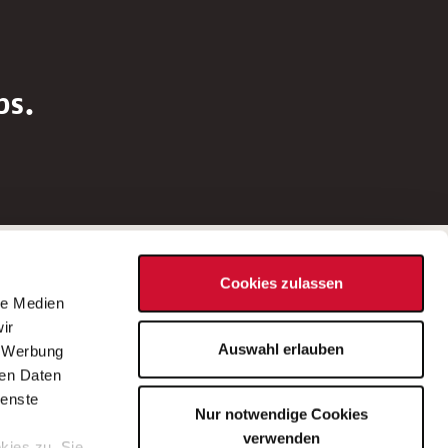
bs.
Social Media
Cookies zulassen
d
le Medien
rn
ir
Bei Fragen zu einer Stellenausschreibung
Auswahl erlauben
, Werbung
wenden Sie sich bitte an die*den in der
ren Daten
Stellenausschreibung genannte*n
ienste
Nur notwendige Cookies
Ansprechpartner*in.
verwenden
kies zu. Sie